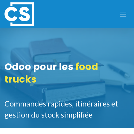
Se rendre au contenu
Odoo pour les
food
trucks
Commandes rapides, itinéraires et
gestion du stock simplifiée