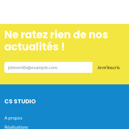
Ne ra​tez rien de nos
actualités !
Je m'inscris
CS STUDIO
A propos
Réalisations