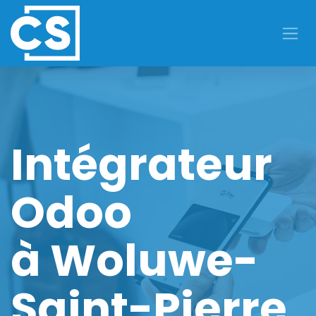
Se rendre au contenu
Intégrateur
Odoo
à Woluwe-
Saint-Pierre