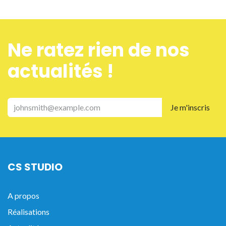
Ne ra​tez rien de nos
actualités !
Je m'inscris
CS STUDIO
A propos
Réalisations