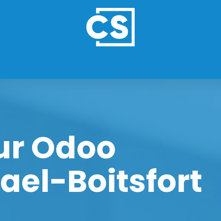
ES
NOS FORMULES
REFERENCES
ur Odoo
el-Boitsfort