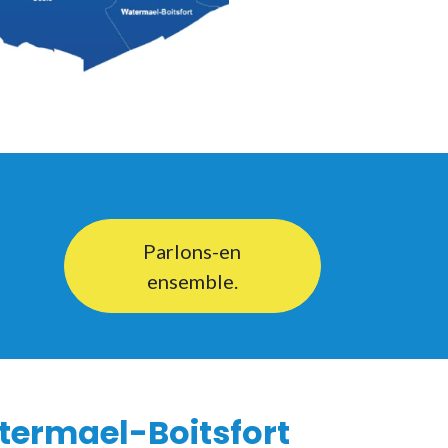
Parlons-en
ensemble.
e
termael-Boitsfort