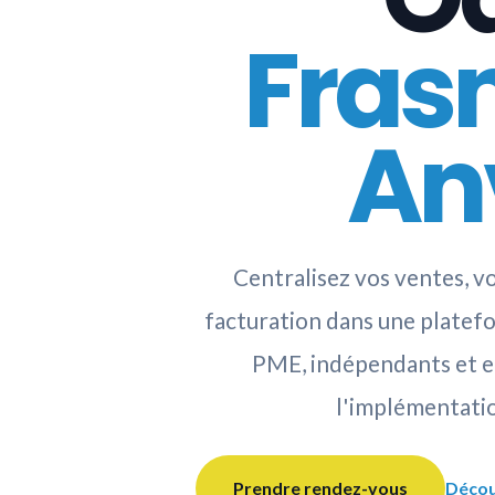
Fras
An
Centralisez vos ventes, vo
facturation dans une plate
PME, indépendants et e
l'implémentatio
Prendre rendez-vous
Décou