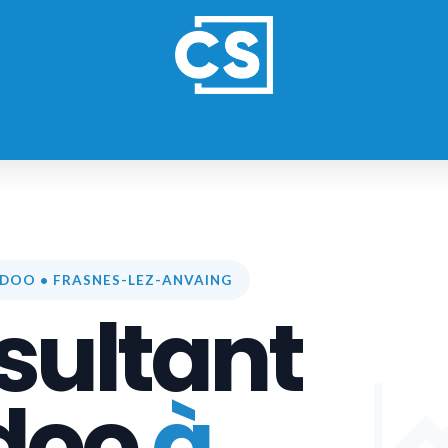
ES
NOS FORMULES
REFERENCES
DOO • FRASNES-LEZ-ANVAING
sultant
doo
à