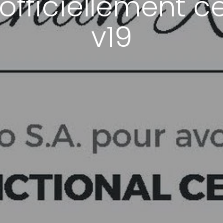
officiellement ce
v19