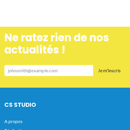
Ne ra​tez rien de nos
actualités !
Je m'inscris
CS STUDIO
A propos