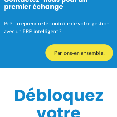
premier échange
Prêt à reprendre le contrôle de votre gestion
avec un ERP intelligent ?
Parlons-en ensemble.
Débloquez
votre