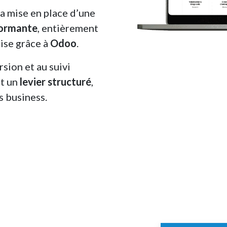
 mise en place d’une
formante
, entièrement
ise grâce à
Odoo
.
rsion et au suivi
nt un
levier structuré
,
s business.