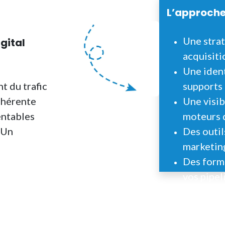
L’approche
Une strat
gital
acquisiti
Une ident
t du trafic
supports
ohérente
Une visib
entables
moteurs 
sUn
Des outil
marketin
Des form
vos pipe
Un accom
résultats