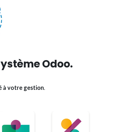
système
Odoo.
é à votre gestion
.